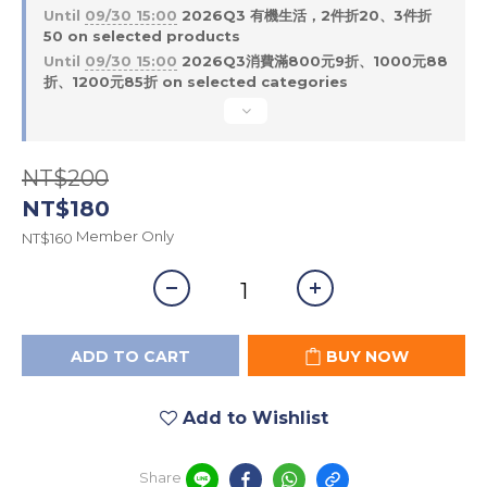
Until
09/30 15:00
2026Q3 有機生活，2件折20、3件折
50 on selected products
Until
09/30 15:00
2026Q3消費滿800元9折、1000元88
折、1200元85折 on selected categories
NT$200
NT$180
Member Only
NT$160
ADD TO CART
BUY NOW
Add to Wishlist
Share