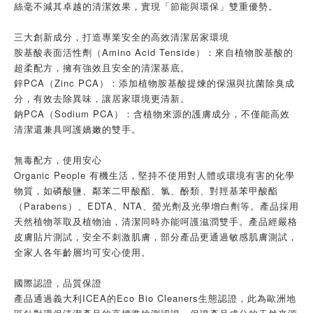
絲毫不減其卓越的清潔效果，實現「節能與環保」雙重優勢。
三大創新成分，打造專業安全的高效清潔居家環境
胺基酸表面活性劑（Amino Acid Tenside）：來自植物胺基酸的
超柔配方，擁有強效且安全的清潔基底。
鋅PCA（Zinc PCA）：添加植物胺基酸提煉的保濕與抗菌除臭成
分，有效去除異味，讓居家環境更清新。
鈉PCA（Sodium PCA）：含植物來源的護膚成分，不僅能高效
清潔還兼具呵護嬌嫩的雙手。
無毒配方，使用安心
Organic People 有機生活，堅持不使用對人體或環境有害的化學
物質，如磷酸鹽、鄰苯二甲酸酯、氯、酚類、對羥基苯甲酸酯
（Parabens）、EDTA、NTA、螢光劑及光學增白劑等。產品採用
天然植物萃取及植物油，清潔同時亦能呵護滋潤雙手。產品經嚴格
皮膚貼片測試，安全不刺激肌膚，部分產品更通過敏感肌膚測試，
全家人各年齡層均可安心使用。
國際認證，品質保證
產品通過義大利ICEA的Eco Bio Cleaners生態認證，此為歐洲地