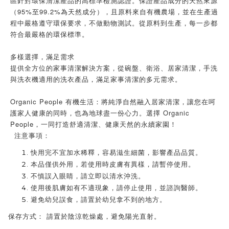
區針對環保清潔產品的高標準檢測認證。保證產品成分的天然來源
（95%至99.2%為天然成分），且原料來自有機農場，並在生產過
程中嚴格遵守環保要求，不做動物測試。從原料到生產，每一步都
符合最嚴格的環保標準。
多樣選擇，滿足需求
提供全方位的家事清潔解決方案，從碗盤、衛浴、居家清潔，手洗
與洗衣機適用的洗衣產品，滿足家事清潔的多元需求。
Organic People 有機生活：將純淨自然融入居家清潔，讓您在呵
護家人健康的同時，也為地球盡一份心力。選擇 Organic
People，一同打造舒適清潔、健康天然的永續家園！
注意事項：
快用完不宜加水稀釋，容易滋生細菌，影響產品品質
。
本品僅供外用，若使用時皮膚有異樣，請暫停使用。
不慎誤入眼睛，請立即以清水沖洗。
使用後肌膚如有不適現象，請停止使用，並諮詢醫師。
避免幼兒誤食，請置於幼兒拿不到的地方。
·
保存方式：
請置於陰涼乾燥處，避免陽光直射。