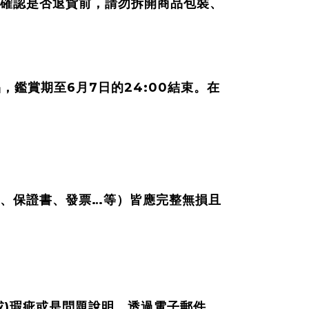
確認是否退貨前，請勿拆開商品包裝、
。
6
7
24:00
品，鑑賞期至
月
日的
結束。在
…
、保證書、發票
等）皆應完整無損且
)
或
瑕疵或是問題說明，透過電子郵件