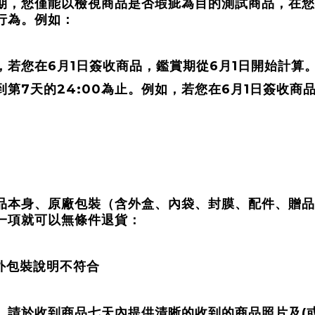
期，您僅能以檢視商品是否瑕疵為目的測試商品，在您
行為。例如：
6
1
6
1
，若您在
月
日簽收商品，鑑賞期從
月
日開始計算
7
24:00
6
1
到第
天的
為止。例如，若您在
月
日簽收商
品本身、原廠包裝（含外盒、內袋、封膜、配件、贈品
一項就可以無條件退貨：
外包裝說明不符合
(
，請於收到商品七天內提供清晰的收到的商品照片及