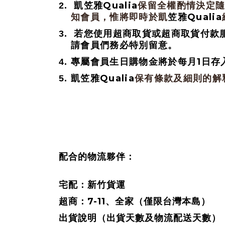
Qualia
2.
凱笠雅
保留全權酌情決定
Qualia
知會員，惟將即時於凱
笠雅
3.
若您使用超商取貨或超商取貨付款
請會員們務必特別留意。
1
4.
專屬會員生日購物金將於每月
日存
Qualia
5.
凱笠雅
保有條款及細則的解
配合的物流夥伴：
宅配：新竹貨運
7-11
超商：
、全家（僅限台灣本島）
出貨說明（出貨天數及物流配送天數）