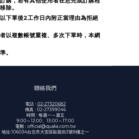
訂購，若有其他使用者在您完成訂購程
移除。
2
以下單後
工作日內附正當理由為拒絕
者以複數帳號重複、多次下單時，本網
準。
聯絡我們
電話 :
02-27320682
傳真 : 02-27399046
時間 : 每週一～週五
9:00～12:00、13:00～17:00
電郵 :
official@qualia.com.tw
地址:
106034台北市大安區臥龍街3號8樓之一