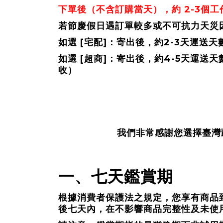
2-3
下單後（不含訂購當天），約
個工
若節慶假日遇訂單較多或不可抗力天災
[
]
2-3
如選
宅配
：寄出後，約
天運送天
[
]
4-5
如選
超商
：寄出後，約
天運送天
收）
我們非常感謝您選擇臺灣
一、七天鑑賞期
根據消費者保護法之規定，您享有商品
後七天內，在不影響商品完整性及未使