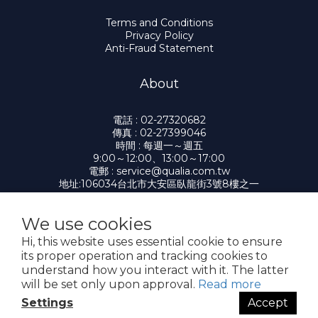
Terms and Conditions
Privacy Policy
Anti-Fraud Statement
About
電話 : 02-27320682
傳真 : 02-27399046
時間 : 每週一～週五
9:00～12:00、13:00～17:00
電郵 : service@qualia.com.tw
地址:106034台北市大安區臥龍街3號8樓之一
We use cookies
Hi, this website uses essential cookie to ensure
提醒您，我們不會以電話或簡訊方式通知變更付款方式。
its proper operation and tracking cookies to
understand how you interact with it. The latter
Copyright© 2026 凱笠雅有限公司 Qualia
will be set only upon approval.
Read more
Settings
Accept