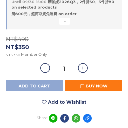
Until
09/30 15:00
璞珈妮2026Q3，2件折30、3件折80
on selected products
滿800元，超商取貨免運費 on order
NT$490
NT$350
Member Only
NT$330
ADD TO CART
BUY NOW
Add to Wishlist
Share