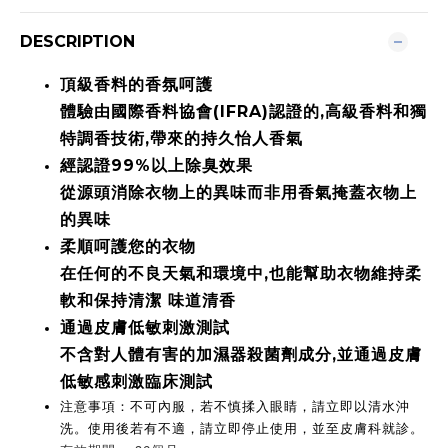
DESCRIPTION
頂級香料的香氛呵護
體驗由國際香料協會
(IFRA)
認證的,高級香料和獨
特調香技術,帶來的持久怡人香氣
經認證
99%
以上除臭效果
從源頭消除衣物上的異味而非用香氣掩蓋衣物上
的異味
柔順呵護您的衣物
在任何的不良天氣和環境中,也能幫助衣物維持柔
軟和保持清潔 味道清香
通過皮膚低敏刺激測試
不含對人體有害的加濕器殺菌劑成分,並通過皮膚
低敏感刺激臨床測試
注意事項：不可內服，若不慎揉入眼睛，請立即以清水沖
洗。使用後若有不適，請立即停止使用，並至皮膚科就診。