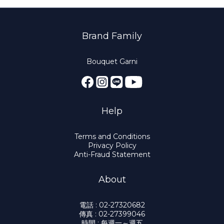
Brand Family
Bouquet Garni
Help
Terms and Conditions
Privacy Policy
Anti-Fraud Statement
About
電話 : 02-27320682
傳真 : 02-27399046
時間 : 每週一～週五