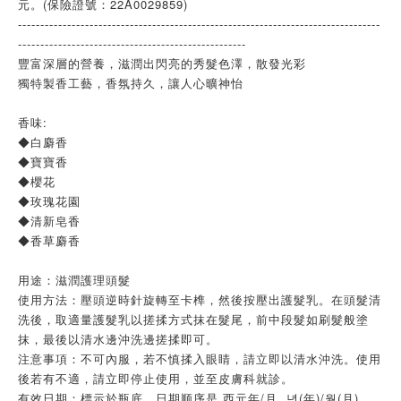
元。(保險證號：22A0029859)
---------------------------------------------------------------------------------
---------------------------------------------------
豐富深層的營養，滋潤出閃亮的秀髮色澤，散發光彩
獨特製香工藝，香氛持久，讓人心曠神怡
香味:
◆白麝香
◆寶寶香
◆櫻花
◆玫瑰花園
◆清新皂香
◆香草麝香
用途：滋潤護理頭髮
使用方法：壓頭逆時針旋轉至卡榫，然後按壓出護髮乳。在頭髮清
洗後，取適量護髮乳以搓揉方式抹在髮尾，前中段髮如刷髮般塗
抹，最後以清水邊沖洗邊搓揉即可。
注意事項：不可內服，若不慎揉入眼睛，請立即以清水沖洗。使用
後若有不適，請立即停止使用，並至皮膚科就診。
有效日期：標示於瓶底，日期顺序是 西元年/月 년(年)/월(月)