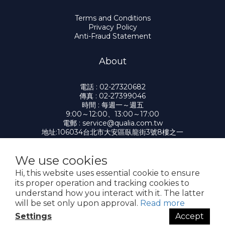
Terms and Conditions
Privacy Policy
Anti-Fraud Statement
About
電話 : 02-27320682
傳真 : 02-27399046
時間 : 每週一～週五
9:00～12:00、13:00～17:00
電郵 : service@qualia.com.tw
地址:106034台北市大安區臥龍街3號8樓之一
We use cookies
Hi, this website uses essential cookie to ensure
提醒您，我們不會以電話或簡訊方式通知變更付款方式。
its proper operation and tracking cookies to
understand how you interact with it. The latter
Copyright© 2026 凱笠雅有限公司 Qualia
will be set only upon approval.
Read more
Settings
Accept