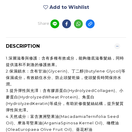
Add to Wishlist
Share
DESCRIPTION
1.
深層滋養與修護：含有多種有效成分，能夠徹底滋養髮絲，同時
提供溫和不刺激的修護效果。
2.
保濕鎖水：含有甘油
(Glycerin)
、丁二醇
(Butylene Glycol)
等
保濕成分，有效鎖住水分、防止頭髮乾燥，使頭髮長時間保持水
潤。
3.
提升彈性與光澤：含有膠原蛋白
(HydrolyzedCollagen)
、小
麥蛋白
(HydrolyzedWheat Protein)
、角蛋白
(HydrolyzedKeratin)
等成分，有助於修復髮絲結構，提升髮質
彈性與光澤。
4.
天然成分：富含澳洲堅果油
(MacadamiaTernifolia Seed
Oil)
、摩洛哥堅果油
(ArganiaSpinosa Kernel Oil)
、橄欖油
(OleaEuropaea Olive Fruit Oil)
、葵花籽油