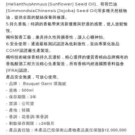
(HelianthusAnnuus (Sunflower) Seed Oil)
、荷荷巴油
(SimmondsiaChinensis (Jojoba) Seed Oil)
等多種天然植物
油，提供全面的髮絲保養與修護。
5.
持久香氛：特調的香氣帶來清新優雅與舒適的感覺，使人放鬆愉
悅。
獨特製香工藝，兼具持久性與擴香性，讓人心曠神怡。
6.
安全使用：通過嚴格測試認證為低刺激性，並由專業化妝品
CGMP
認證廠生產製造。
獨特技術確保香精持久且濃郁，精心選擇的優質香精由品牌獨有的
香氛醒酒工程方法精心生產製造，所有香精均經過國際香料協會
(IFRA)
認證。
產品安全無虞，可放心使用。
- 品牌： Bouquet Garni 璞珈妮
- 規格：500ml
- 保存期限：3年
- 貨源：公司貨
- 產地：韓國
- 香調：花香調/果香調
- 剩餘保存期限：>24個月
- 產品責任險：本產品已投保南山產物產品責任保險$12,000,000