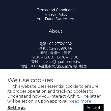
Terms and Conditions
Privacy Policy
Anti-Fraud Statement
About
電話 : 02-27320682
傳真 : 02-27399046
時間 : 每週一～週五
9:00～12:00、13:00～17:00
電郵 : service@qualia.com.tw
地址:106034台北市大安區臥龍街3號8樓之一
We use cookies
Hi, this website uses essential cookie to ensure
提醒您，我們不會以電話或簡訊方式通知變更付款方式。
its proper operation and tracking cookies to
understand how you interact with it. The latter
Copyright© 2026 凱笠雅有限公司 Qualia
will be set only upon approval.
Read more
Settings
Accept