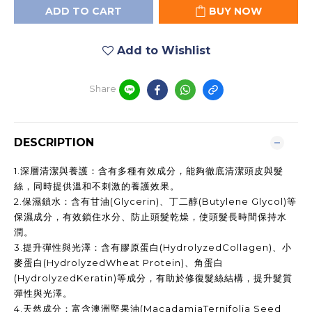
ADD TO CART
BUY NOW
Add to Wishlist
Share
DESCRIPTION
1.
深層清潔與養護：含有多種有效成分，能夠徹底清潔頭皮與髮
絲，同時提供溫和不刺激的養護效果。
2.
保濕鎖水：含有甘油
(Glycerin)
、丁二醇
(Butylene Glycol)
等
保濕成分，有效鎖住水分、防止頭髮乾燥，使頭髮長時間保持水
潤。
3.
提升彈性與光澤：含有膠原蛋白
(HydrolyzedCollagen)
、小
麥蛋白
(HydrolyzedWheat Protein)
、角蛋白
(HydrolyzedKeratin)
等成分，有助於修復髮絲結構，提升髮質
彈性與光澤。
4.
天然成分：富含澳洲堅果油
(MacadamiaTernifolia Seed