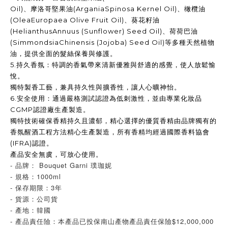
Oil)
、摩洛哥堅果油
(ArganiaSpinosa Kernel Oil)
、橄欖油
(OleaEuropaea Olive Fruit Oil)
、葵花籽油
(HelianthusAnnuus (Sunflower) Seed Oil)
、荷荷巴油
(SimmondsiaChinensis (Jojoba) Seed Oil)
等多種天然植物
油，提供全面的髮絲保養與修護。
5.
持久香氛：特調的香氣帶來清新優雅與舒適的感覺，使人放鬆愉
悅。
獨特製香工藝，兼具持久性與擴香性，讓人心曠神怡。
6.
安全使用：通過嚴格測試認證為低刺激性，並由專業化妝品
CGMP
認證廠生產製造。
獨特技術確保香精持久且濃郁，精心選擇的優質香精由品牌獨有的
香氛醒酒工程方法精心生產製造，所有香精均經過國際香料協會
(IFRA)
認證。
產品安全無虞，可放心使用。
- 品牌： Bouquet Garni 璞珈妮
- 規格：1000ml
- 保存期限：3年
- 貨源：公司貨
- 產地：韓國
- 產品責任險：本產品已投保南山產物產品責任保險$12,000,000