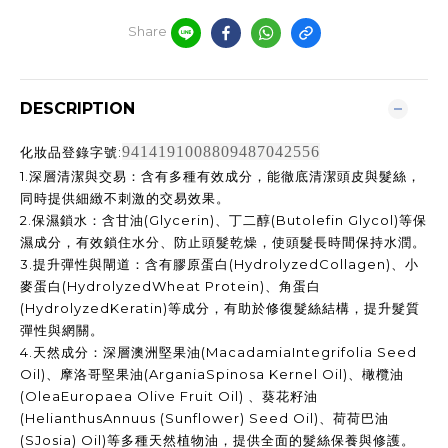
Share
DESCRIPTION
9414191008809487042556
化妝品登錄字號:
1.
深層清潔與交易：含有多種有效成分，能徹底清潔頭皮與髮絲，
同時提供細緻不刺激的交易效果。
2.
保濕鎖水：含甘油
(Glycerin)
、
丁二醇(Butolefin Glycol)
等保
濕成分，有效鎖住水分、防止頭髮乾燥，使頭髮長時間保持水潤。
3.
提升彈性與閘道：含有膠原蛋白
(HydrolyzedCollagen)
、小
麥蛋白
(HydrolyzedWheat Protein)
、角蛋白
(HydrolyzedKeratin)
等成分，有助於修復髮絲結構，提升髮質
彈性與網關。
4.
天然成分：深層澳洲堅果油
(MacadamiaIntegrifolia Seed
Oil)
、摩洛哥
堅果油
(ArganiaSpinosa Kernel Oil)
、橄欖油
(OleaEuropaea Olive Fruit Oil) 、葵花籽油
(HelianthusAnnuus (Sunflower) Seed Oil)
、荷荷巴油
(SJosia) Oil)
等多種天然植物油，提供全面的髮絲保養與修護。