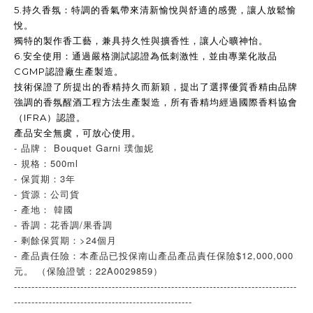
5.
持久香氛：特調的香氣帶來清新愉悅與舒適的感覺，讓人放鬆愉
悅。
獨特的製作香工藝，兼具持久性與擴香性，讓人心曠神怡。
6.
安全使用：通過嚴格測試認證為低刺激性，並由專業化妝品
CGMP
認證廠生產製造。
技術保證了所提出的香精持久而新穎，提出了選擇優質香精由品牌
強調的香氛醒酒工程方法生產製造，所有香精均經過國際香料協會
（IFRA）
認證。
產品安全無虞，可放心使用。
- 品牌： Bouquet Garni 璞伽妮
- 規格：500ml
- 保質期：3年
- 貨源：公司貨
- 產地： 韓國
- 香調：花香調/果香調
- 剩餘保質期：>24個月
- 產品責任險：本產品已投保南山產品產品責任保險$12,000,000
元。 （保險證號：22A0029859）
---------------------------------------------------------------------------------
---------------------------------------------------