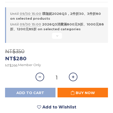
Until
09/30 15:00
璞珈妮2026Q3，2件折30、3件折80
on selected products
Until
09/30 15:00
2026Q3消費滿800元9折、1000元88
折、1200元85折 on selected categories
NT$350
NT$280
Member Only
NT$266
ADD TO CART
BUY NOW
Add to Wishlist