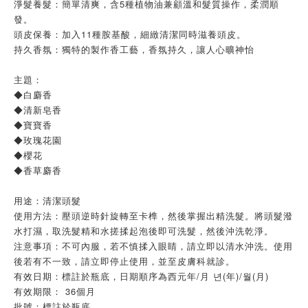
淨髮養髮：簡單清爽，含5種植物油兼顧溫和髮質操作，柔潤順
發。
頭皮保養：加入11種胺基酸，細緻清潔同時滋養頭皮。
持久香氛：獨特的製作香工藝，香氛持久，讓人心曠神怡
主題：
◆白麝香
◆清新皂香
◆寶寶香
◆玫瑰花園
◆櫻花
◆香草麝香
用途：清潔頭髮
使用方法：壓頭逆時針旋轉至卡榫，然後掌握出精洗髮。將頭髮潑
水打濕，取洗髮精和水搓揉起泡後即可洗髮，然後沖洗乾淨。
注意事項：不可內服，若不慎揉入眼睛，請立即以清水沖洗。使用
後若有不一致，請立即停止使用，並至皮膚科就診。
有效日期：標註於瓶底，日期順序為西元年/月 년(年)/월(月)
有效期限： 36個月
批號：標註於瓶底