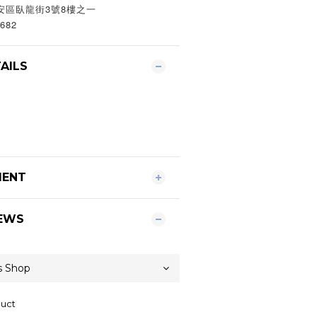
安區臥龍街3號8樓之一
682
AILS
MENT
EWS
duct