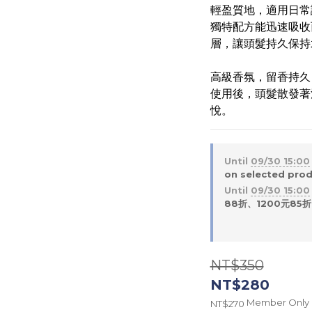
輕盈質地，適用日常
獨特配方能迅速吸收
層，讓頭髮持久保持
高級香氛，留香持久
使用後，頭髮散發著
悅。
Until
09/30 15:00
on selected pro
Until
09/30 15:00
88折、1200元85折 o
NT$350
NT$280
Member Only
NT$270