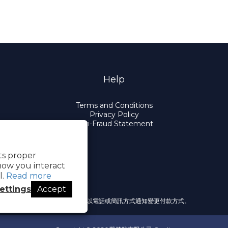
Help
Terms and Conditions
Privacy Policy
Anti-Fraud Statement
its proper
how you interact
l.
Read more
ettings
Accept
提醒您，我們不會以電話或簡訊方式通知變更付款方式。