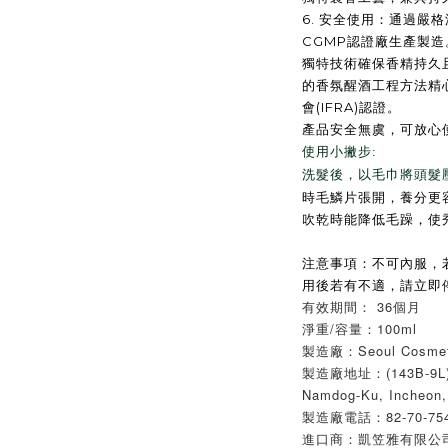
6.
安全使用：通過嚴格
CGMP
認證廠生產製造
獨特技術確保香精持久
的香氛醒酒工程方法精
會
(IFRA)
認證。
產品安全無虞，可放心
使用小撇步:
洗髮後，以毛巾將頭髮
時毛鱗片張開，養分更
吹乾時能降低毛躁，使
注意事項：不可內服，
用後若有不適，請立即
有效期間： 36個月
淨重/容量：100ml
製造廠：Seoul Cosme
製造廠地址：(143B-9L)Na
Namdog-Ku, Incheon,
製造廠電話：82-70-754
進口商：凱笠雅有限公