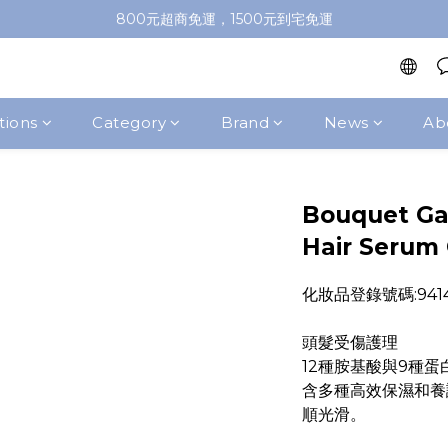
加入會員即送100元購物金，推薦好友，再送購物金
800元超商免運，1500元到宅免運
加入會員即送100元購物金，推薦好友，再送購物金
tions
Category
Brand
News
Ab
Bouquet Ga
Hair Serum
化妝品登錄號碼:94141
頭髮受傷護理
12種胺基酸與9種蛋
含多種高效保濕和養
順光滑。