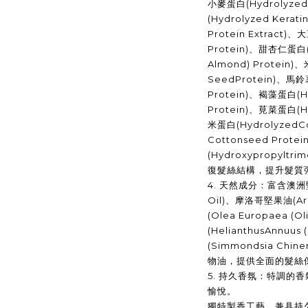
小麥蛋白
(Hydrolyzed
(Hydrolyzed Keratin
Protein Extract)
、大
Protein)
、甜杏仁蛋白
Almond) Protein)
、
SeedProtein)
、馬鈴
Protein)
、褐藻蛋白
(H
Protein)
、莧菜蛋白
(H
米蛋白
(HydrolyzedCo
Cottonseed Protein
(Hydroxypropyltri
復髮絲結構，提升髮質
4.
天然成分：富含澳洲
Oil)
、摩洛哥堅果油
(A
(Olea Europaea (Oliv
(HelianthusAnnuus (
(Simmondsia Chinen
物油，提供全面的髮絲
5.
持久香氛：特調的香
愉悅。
獨特製香工藝，兼具持