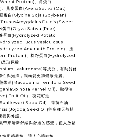
Wheat Protein)
、角蛋白
)
、燕麥蛋白
(AvenaSativa (Oat)
豆蛋白
(Glycine Soja (Soybean)
(PrunusAmygdalus Dulcis (Sweet
米蛋白
(Oryza Sativa (Rice)
薯蛋白
(Hydrolyzed Potato
ydrolyzedFucus Vesiculosus
ydrolyzed Amaranth Protein)
、玉
rn Protein)
、棉籽蛋白
(Hydrolyzed
)
及玻尿酸
moniumHyaluronate)
等成分，有助於修
彈性與光澤，讓頭髮更加健康亮麗。
堅果油
(Macadamia Ternifolia Seed
rganiaSpinosa Kernel Oil)
、橄欖油
e) Fruit Oil)
、葵花籽油
Sunflower) Seed Oil)
、荷荷巴油
sis (Jojoba)Seed Oil)
等多種天然植
保養與修護。
氣帶來清新舒緩與舒適的感覺，使人放鬆
久性與擴香性，讓人心曠神怡。