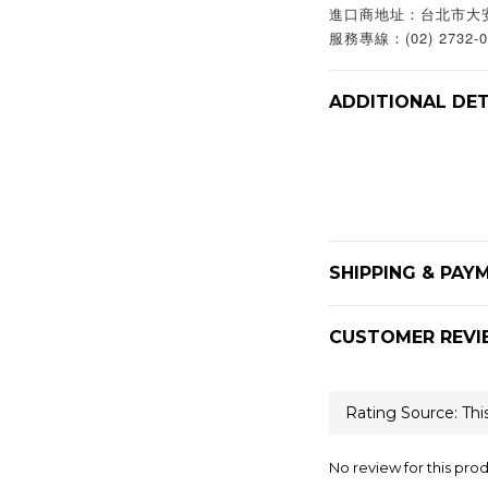
進口商地址：台北市大
服務專線：(02) 2732-0
ADDITIONAL DET
SHIPPING & PAY
CUSTOMER REVI
No review for this pro