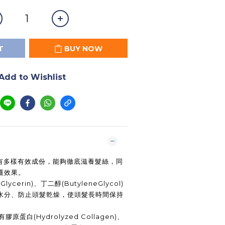
T
BUY NOW
Add to Wishlist
有多樣有效成份，能夠徹底滋養髮絲，同
護效果。
(Glycerin)
、丁二醇
(ButyleneGlycol)
水分、防止頭髮乾燥，使頭髮長時間保持
有膠原蛋白
(Hydrolyzed Collagen)
、