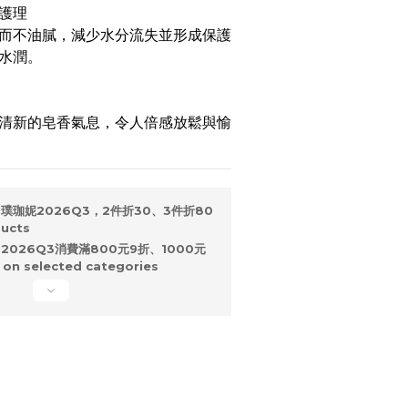
護理
而不油膩，減少水分流失並形成保護
水潤。
清新的皂香氣息，令人倍感放鬆與愉
璞珈妮2026Q3，2件折30、3件折80
ducts
2026Q3消費滿800元9折、1000元
n selected categories