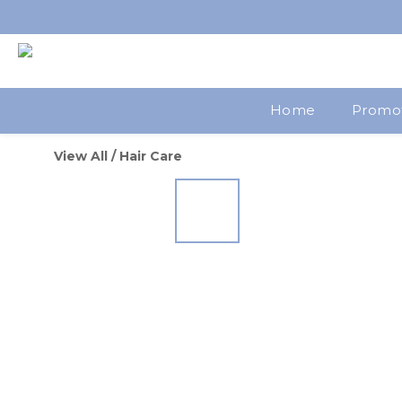
Home
Promo
View All
/
Hair Care