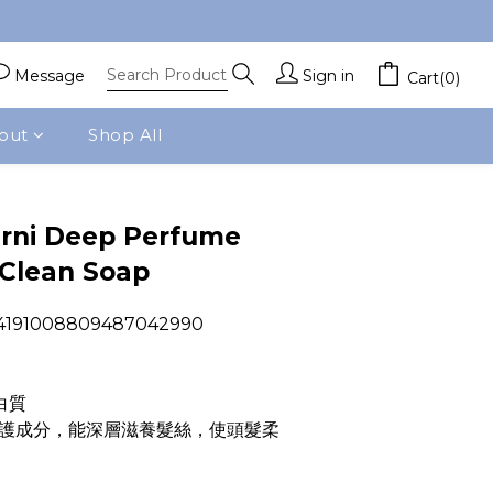
Message
Sign in
Cart(0)
out
Shop All
BUY NOW
rni Deep Perfume
 Clean Soap
91008809487042990
白質
護成分，能深層滋養髮絲，使頭髮柔