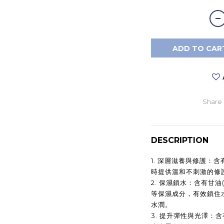
ADD TO CAR
Share
DESCRIPTION
1.
深層滋養與修護：含
時提供溫和不刺激的修
2.
保濕鎖水：含有甘油
等保濕成分，有效鎖住
水潤。
3.
提升彈性與光澤：含