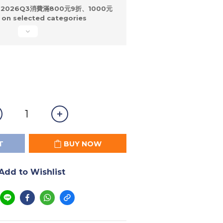
2026Q3消費滿800元9折、1000元
n selected categories
T
BUY NOW
Add to Wishlist