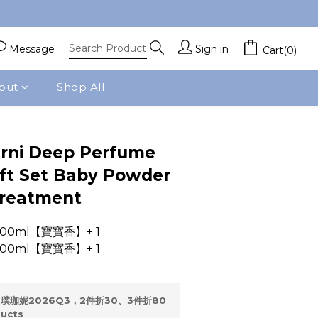
Message
Sign in
Cart(0)
out
Shop All
BUY NOW
rni Deep Perfume
ift Set Baby Powder
reatment
00ml【寶寶香】+ 1
00ml【寶寶香】+ 1
璞珈妮2026Q3，2件折30、3件折80
ducts