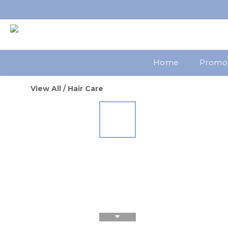
Home
Promo
View All
/
Hair Care