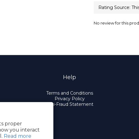
No review for this pro
Help
Terms and Conditions
Privacy Policy
Anti-Fraud Statement
its proper
how you interact
l.
Read more