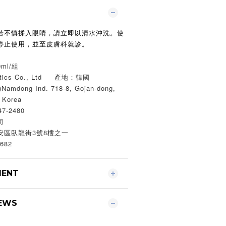
若不慎揉入眼睛，請立即以清水沖洗。使
停止使用，並至皮膚科就診。
ml/組
tics Co., Ltd 產地：韓國
mdong Ind. 718-8, Gojan-dong,
 Korea
7-2480
司
安區臥龍街3號8樓之一
682
MENT
EWS