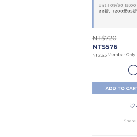
Until
09/30 15:00
88折、1200元85折 o
NT$720
NT$576
Member Only
NT$525
ADD TO CAR
Share