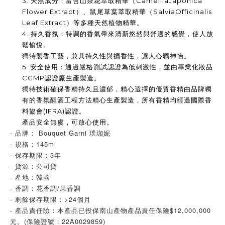
3.
天然成分：富含山茶花萃取精華（
CamelliaJaponica
Flower Extract
）、鼠尾草葉萃取精華（
SalviaOfficinalis
Leaf Extract
）等多種天然植物精華。
4.
持久香氛：特調的香氣帶來清新悠然與舒適的感覺，使人放
鬆愉悅。
獨特製香工藝，兼具持久性與擴香性，讓人心曠神怡。
5.
安全使用：通過嚴格測試認證為低刺激性，並由專業化妝品
CGMP
認證廠生產製造。
獨特技術確保香精持久且濃郁，精心選擇的優質香精由品牌獨
有的香氛醒酒工程方法精心生產製造，所有香精均經過國際香
料協會
(IFRA)
認證。
產品安全無虞，可放心使用。
- 品牌： Bouquet Garni 璞珈妮
- 規格：145ml
- 保存期限：3年
- 貨源：公司貨
- 產地：韓國
- 香調：花香調/果香調
- 剩餘保存期限：>24個月
- 產品責任險：本產品已投保南山產物產品責任保險$12,000,000
元。(保險證號：22A0029859)