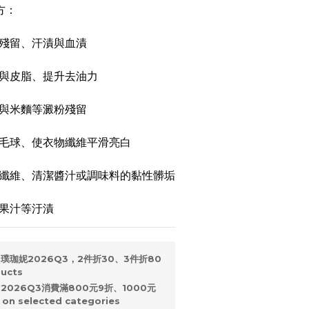
方：
物殘留、汗漬與血漬
垢與皮脂、提升去油力
料與米麵等澱粉殘留
去毛球、使衣物纖維平滑亮白
入纖維、清潔醬汁或調味料的黏性髒垢
、果汁等汙漬
璞珈妮2026Q3，2件折30、3件折80
ducts
2026Q3消費滿800元9折、1000元
n selected categories