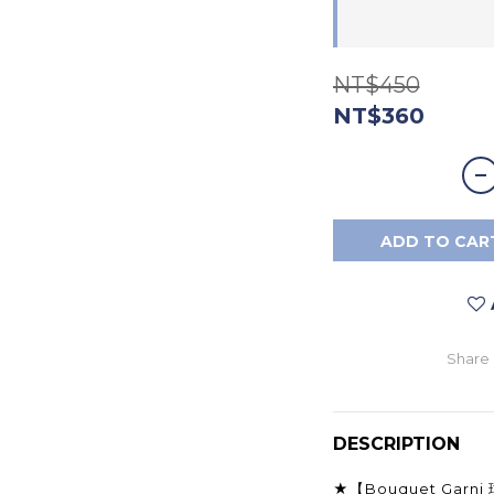
NT$450
NT$360
ADD TO CAR
Share
DESCRIPTION
★【Bouquet Gar