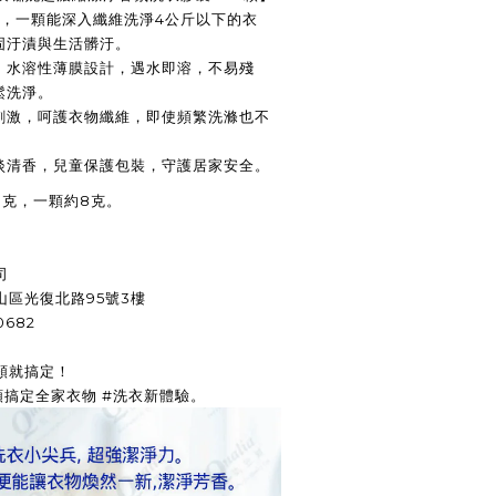
素，一顆能深入纖維洗淨4公斤以下的衣
固汙漬與生活髒汙。
，水溶性薄膜設計，遇水即溶，不易殘
鬆洗淨。
刺激，呵護衣物纖維，即使頻繁洗滌也不
淡清香，兒童保護包裝，守護居家安全。
00克，一顆約8克。
司
區光復北路95號3樓
0682
顆就搞定！
顆搞定全家衣物 #洗衣新體驗。