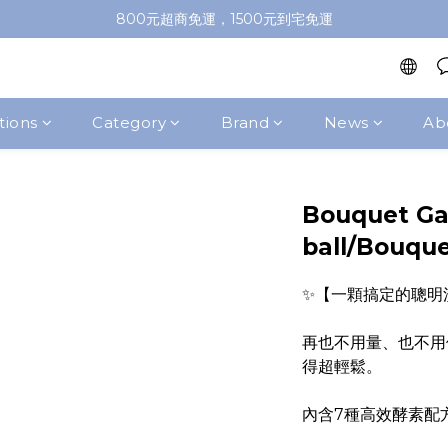
加入會員即送100元購物金，推薦好友，再送購物金
800元超商免運，1500元到宅免運
加入會員即送100元購物金，推薦好友，再送購物金
tions
Category
Brand
News
Ab
Bouquet Ga
ball/Bouque
✨【一顆搞定的聰明
再也不用量、也不用
得超輕鬆。
內含7種高效酵素配