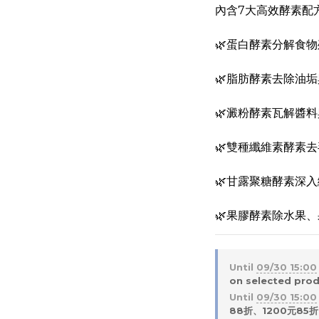
內含7大高效酵素配
🌿蛋白酵素分解食
🌿脂肪酵素去除油
🌿澱粉酵素瓦解醬
🌿雙種纖維素酵素
🌿甘露聚糖酵素深
🌿果膠酵素除水果
Until
09/30 15:00
on selected pro
Until
09/30 15:00
88折、1200元85折 o