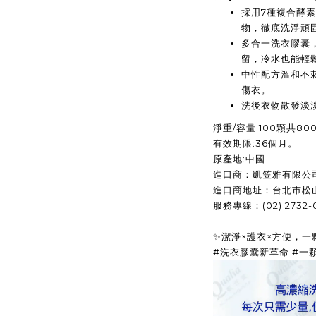
採用7種複合酵
物，徹底洗淨頑
多合一洗衣膠囊
留，冷水也能輕
中性配方溫和不
傷衣。
洗後衣物散發淡
淨重/容量:100顆共8
有效期限:36個月。
原產地:中國
進口商：凱笠雅有限公
進口商地址：台北市松山
服務專線：(02) 2732-
✨潔淨×護衣×方便，一
#洗衣膠囊新革命 #一