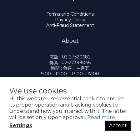
Terms and Conditions
Privacy Policy
Anti-Fraud Statement
About
電話 : 02-27320682
傳真 : 02-27399046
時間 : 每週一～週五
9:00～12:00、13:00～17:00
電郵 : service@qualia.com.tw
地址:106034台北市大安區臥龍街3號8樓之一
We use cookies
Hi, this website uses essential cookie to ensure
its proper operation and tracking cookies to
understand how you interact with it. The latter
提醒您，我們不會以電話或簡訊方式通知變更付款方式。
will be set only upon approval.
Read more
Settings
Accept
Copyright© 2026 凱笠雅有限公司 Qualia