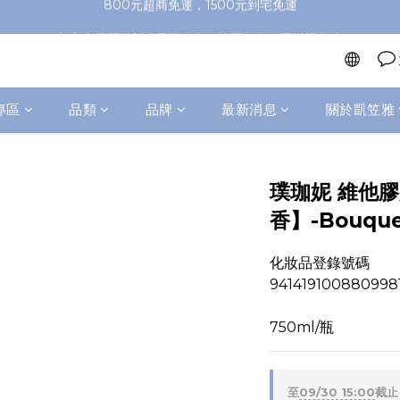
加入會員即送100元購物金，推薦好友，再送購物金
加入會員即送100元購物金，推薦好友，再送購物金
800元超商免運，1500元到宅免運
加入會員即送100元購物金，推薦好友，再送購物金
專區
品類
品牌
最新消息
關於凱笠雅
璞珈妮 維他
香】-Bouquet
化妝品登錄號碼
941419100880998
750ml/瓶
至
09/30 15:00
截止