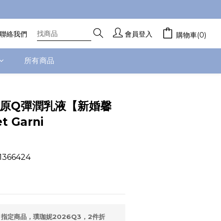
聯絡我們
會員登入
購物車(0)
所有商品
立即購買
膠原Q彈潤乳液【新婚馨
 Garni
1366424
指定商品，璞珈妮2026Q3，2件折