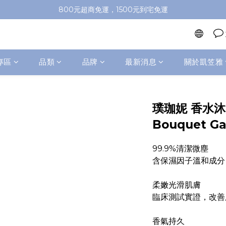
加入會員即送100元購物金，推薦好友，再送購物金
800元超商免運，1500元到宅免運
加入會員即送100元購物金，推薦好友，再送購物金
專區
品類
品牌
最新消息
關於凱笠雅
璞珈妮 香水沐
Bouquet Ga
99.9%清潔微塵
含保濕因子溫和成分
柔嫩光滑肌膚
臨床測試實證，改善
香氣持久