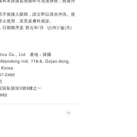
露和水搓揉起泡後即可清潔身體，然後沖
若不慎揉入眼睛，請立即以清水沖洗。使
停止使用，並至皮膚科就診。
期顺序是 西元年/月 년(年)/월(月)
tics Co., Ltd 產地：韓國
mdong Ind. 718-8, Gojan-dong,
 Korea
7-2480
司
安區臥龍街3號8樓之一
682