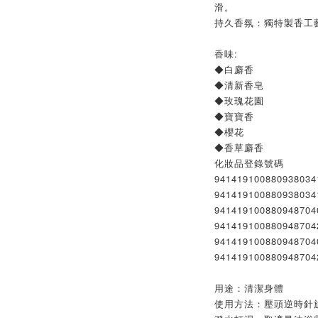
滑。
持久香氛：獨特製香工
香味:
◆白麝香
◆清新香皂
◆玫瑰花園
◆寶寶香
◆櫻花
◆香草麝香
化妝品登錄號碼
941419100880938034
941419100880938034
941419100880948704
941419100880948704
941419100880948704
941419100880948704
用途：清潔身體
使用方法：壓頭逆時針