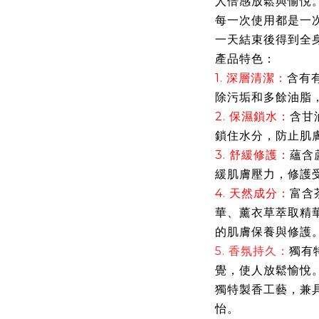
人倍感放鬆與愉悅
每一次使用都是一
一天結束後得到全
產品特色：
1. 深層清潔
：
含有
除污垢和多餘油脂
2. 保濕鎖水：
含甘
鎖住水分，防止肌
3. 舒緩修護：
蘊含
緩肌膚壓力，修護
4. 天然成分：
富含
華、薰衣草萃取精
的肌膚保養與修護
5. 香氛持久：
獨有
覺，使人放鬆愉悅
獨特製香工藝，兼
怡。