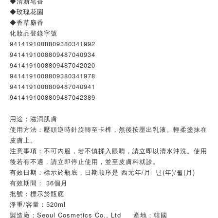
◆清新皂香
◆玫瑰花園
◆香草麝香
化妝品登錄字號
9414191008809380341992
9414191008809487040934
9414191008809487042020
9414191008809380341978
9414191008809487040941
9414191008809487042389
用途：滋潤肌膚
使用方法：壓頭逆時針旋轉至卡榫，然後按壓出乳液。輕柔塗抹在
皮膚上。
注意事項：不可內服，若不慎揉入眼睛，請立即以清水沖洗。使用
後若有不適，請立即停止使用，並至皮膚科就診。
有效日期：標示於瓶底，日期顺序是 西元年/月 년(年)/월(月)
有效期間： 36個月
批號：標示於瓶底
淨重/容量：520ml
製造廠：Seoul Cosmetics Co., Ltd 產地：韓國