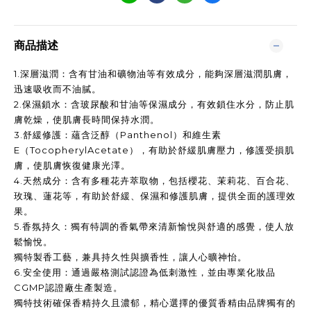
商品描述
1.
深層滋潤：含有甘油和礦物油等有效成分，能夠深層滋潤肌膚，
迅速吸收而不油膩。
2.
保濕鎖水：含玻尿酸和甘油等保濕成分，有效鎖住水分，防止肌
膚乾燥，使肌膚長時間保持水潤。
3.
舒緩修護：蘊含泛醇（
Panthenol
）和維生素
E
（
TocopherylAcetate
），有助於舒緩肌膚壓力，修護受損肌
膚，使肌膚恢復健康光澤。
4.
天然成分：含有多種花卉萃取物，包括櫻花、茉莉花、百合花、
玫瑰、蓮花等，有助於舒緩、保濕和修護肌膚，提供全面的護理效
果。
5.
香氛持久：獨有特調的香氣帶來清新愉悅與舒適的感覺，使人放
鬆愉悅。
獨特製香工藝，兼具持久性與擴香性，讓人心曠神怡。
6.
安全使用：通過嚴格測試認證為低刺激性，並由專業化妝品
CGMP
認證廠生產製造。
獨特技術確保香精持久且濃郁，精心選擇的優質香精由品牌獨有的