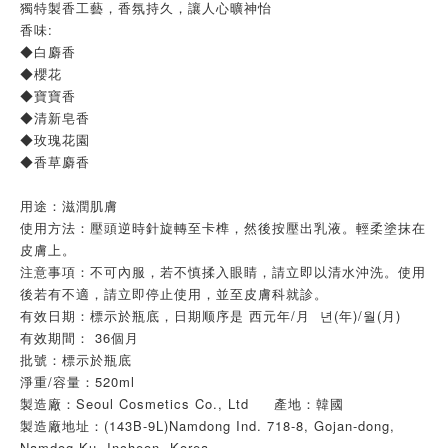
獨特製香工藝，香氛持久，讓人心曠神怡
香味:
◆白麝香
◆櫻花
◆寶寶香
◆清新皂香
◆玫瑰花園
◆香草麝香
用途：滋潤肌膚
使用方法：壓頭逆時針旋轉至卡榫，然後按壓出乳液。輕柔塗抹在
皮膚上。
注意事項：不可內服，若不慎揉入眼睛，請立即以清水沖洗。使用
後若有不適，請立即停止使用，並至皮膚科就診。
有效日期：標示於瓶底，日期顺序是 西元年/月 년(年)/월(月)
有效期間： 36個月
批號：標示於瓶底
淨重/容量：520ml
製造廠：Seoul Cosmetics Co., Ltd 產地：韓國
製造廠地址：(143B-9L)Namdong Ind. 718-8, Gojan-dong,
Namdog-Ku, Incheon, Korea