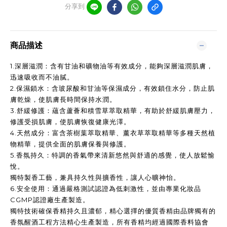
分享到
商品描述
1.
深層滋潤：含有甘油和礦物油等有效成分，能夠深層滋潤肌膚，
迅速吸收而不油膩。
2.
保濕鎖水：含玻尿酸和甘油等保濕成分，有效鎖住水分，防止肌
膚乾燥，使肌膚長時間保持水潤。
3.
舒緩修護：蘊含蘆薈和積雪草萃取精華，有助於舒緩肌膚壓力，
修護受損肌膚，使肌膚恢復健康光澤。
4.
天然成分：富含茶樹葉萃取精華、薰衣草萃取精華等多種天然植
物精華，提供全面的肌膚保養與修護。
5.
香氛持久：特調的香氣帶來清新悠然與舒適的感覺，使人放鬆愉
悅。
獨特製香工藝，兼具持久性與擴香性，讓人心曠神怡。
6.
安全使用：通過嚴格測試認證為低刺激性，並由專業化妝品
CGMP
認證廠生產製造。
獨特技術確保香精持久且濃郁，精心選擇的優質香精由品牌獨有的
香氛醒酒工程方法精心生產製造，所有香精均經過國際香料協會