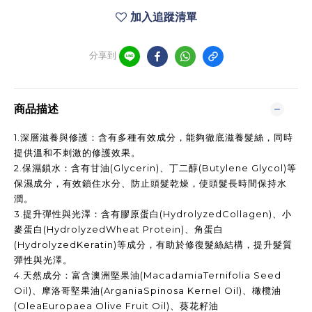
加入追蹤清單
分享到
商品描述
1.
深層滋養與修護：含有多種有效成分，能夠徹底滋養髮絲，同時
提供溫和不刺激的修護效果。
2.
保濕鎖水：含有甘油
(Glycerin)
、丁二醇
(Butylene Glycol)
等
保濕成分，有效鎖住水分、防止頭髮乾燥，使頭髮長時間保持水
潤。
3.
提升彈性與光澤：含有膠原蛋白
(HydrolyzedCollagen)
、小
麥蛋白
(HydrolyzedWheat Protein)
、角蛋白
(HydrolyzedKeratin)
等成分，有助於修復髮絲結構，提升髮質
彈性與光澤。
4.
天然成分：富含澳洲堅果油
(MacadamiaTernifolia Seed
Oil)
、摩洛哥堅果油
(ArganiaSpinosa Kernel Oil)
、橄欖油
(OleaEuropaea Olive Fruit Oil)
、葵花籽油