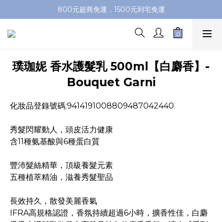
加入會員即送100元購物金，推薦好友，再送購物金
800元超商免運，1500元到宅免運
加入會員即送100元購物金，推薦好友，再送購物金
璞珈妮 香水護髮乳 500ml【白麝香】-
Bouquet Garni
化妝品登錄號碼:9414191008809487042440
秀髮閃耀動人，頭皮活力健康
含11種氨基酸與6種蛋白質
豐沛髮絲精華，頂級養髮元素
五種植萃精油，滋養秀髮聖品
長效持久，散發美麗香氣
IFRA高規格認證，香氛持續超過6小時，擴香性佳，白麝