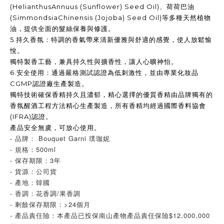
(HelianthusAnnuus (Sunflower) Seed Oil)
、荷荷巴油
(SimmondsiaChinensis (Jojoba) Seed Oil)
等多種天然植物
油，提供全面的髮絲保養與修護。
5.
持久香氛：特調的香氣帶來清新優雅與舒適的感覺，使人放鬆愉
悅。
獨特製香工藝，兼具持久性與擴香性，讓人心曠神怡。
6.
安全使用：通過嚴格測試認證為低刺激性，並由專業化妝品
CGMP
認證廠生產製造。
獨特技術確保香精持久且濃郁，精心選擇的優質香精由品牌獨有的
香氛醒酒工程方法精心生產製造，所有香精均經過國際香料協會
(IFRA)
認證。
產品安全無虞，可放心使用。
- 品牌： Bouquet Garni 璞珈妮
- 規格：500ml
- 保存期限：3年
- 貨源：公司貨
- 產地：韓國
- 香調：花香調/果香調
- 剩餘保存期限：>24個月
- 產品責任險：本產品已投保南山產物產品責任保險$12,000,000