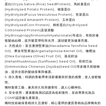
蛋白
(Oryza Sativa (Rice) SeedProtein)
、馬鈴薯蛋白
(Hydrolyzed Potato Protein)
、褐藻蛋白
(HydrolyzedFucus Vesiculosus Protein)
、莧菜蛋白
(Hydrolyzed Amaranth Protein)
、玉米蛋白
(HydrolyzedCorn Protein)
、棉籽蛋白
(Hydrolyzed
Cottonseed Protein)
及玻尿酸
(HydroxypropyltrimoniumHyaluronate)
等成分，有助於修
復髮絲結構，提升髮質彈性與光澤，讓頭髮更加健康亮麗。
4.
天然成分：富含澳洲堅果油
(Macadamia Ternifolia Seed
Oil)
、摩洛哥堅果油
(ArganiaSpinosa Kernel Oil)
、橄欖油
(Olea Europaea (Olive) Fruit Oil)
、葵花籽油
(HelianthusAnnuus (Sunflower) Seed Oil)
、荷荷巴油
(Simmondsia Chinensis (Jojoba)Seed Oil)
等多種天然植物
油，提供全面的髮絲保養與修護。
5.
持久香氛：特調的香氣帶來清新優雅與舒適的感覺，使人放鬆愉
悅。
獨特製香工藝，兼具持久性與擴香性，讓人心曠神怡。
6.
安全使用：通過嚴格測試認證為低刺激性，並由專業化妝品
CGMP
認證廠生產製造。
獨特技術確保香精持久且濃郁，精心選擇的優質香精由品牌獨有的