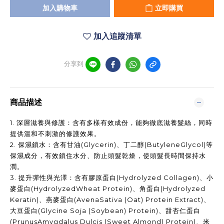
加入購物車
立即購買
加入追蹤清單
分享到
商品描述
1.
深層滋養與修護：含有多樣有效成份，能夠徹底滋養髮絲，同時
提供溫和不刺激的修護效果。
2.
保濕鎖水：含有甘油
(Glycerin)
、丁二醇
(ButyleneGlycol)
等
保濕成分，有效鎖住水分、防止頭髮乾燥，使頭髮長時間保持水
潤。
3.
提升彈性與光澤：含有膠原蛋白
(Hydrolyzed Collagen)
、小
麥蛋白
(HydrolyzedWheat Protein)
、角蛋白
(Hydrolyzed
Keratin)
、燕麥蛋白
(AvenaSativa (Oat) Protein Extract)
、
大豆蛋白
(Glycine Soja (Soybean) Protein)
、甜杏仁蛋白
(PrunusAmygdalus Dulcis (Sweet Almond) Protein)
、米