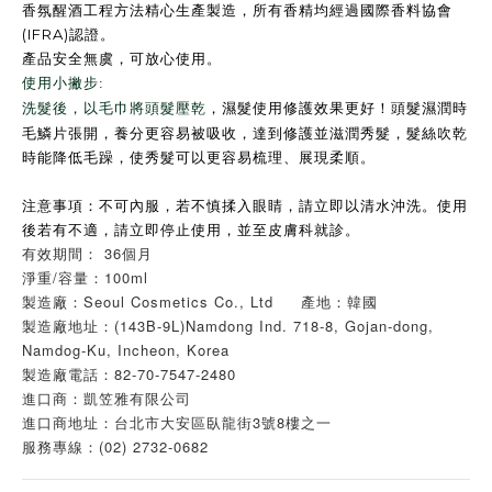
香氛醒酒工程方法精心生產製造，所有香精均經過國際香料協會
(IFRA)
認證。
產品安全無虞，可放心使用。
使用小撇步:
，濕髮使用修護效果更好！頭髮濕潤時
洗髮後，以毛巾將頭髮壓乾
毛鱗片張開，養分更容易被吸收，達到修護並滋潤秀髮，髮絲吹乾
時能降低毛躁，使秀髮可以更容易梳理、展現柔順。
注意事項：不可內服，若不慎揉入眼睛，請立即以清水沖洗。使用
後若有不適，請立即停止使用，並至皮膚科就診。
有效期間： 36個月
淨重/容量：100ml
製造廠：Seoul Cosmetics Co., Ltd 產地：韓國
製造廠地址：(143B-9L)Namdong Ind. 718-8, Gojan-dong,
Namdog-Ku, Incheon, Korea
製造廠電話：82-70-7547-2480
進口商：凱笠雅有限公司
進口商地址：台北市大安區臥龍街3號8樓之一
服務專線：(02) 2732-0682