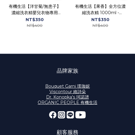
有機生活【洋甘菊/無患子】
有機生活【果香】全方位濃
濃縮洗衣精嬰兒衣物專用
縮洗衣精 1000ml -
1000ml - ORGANIC
ORGANIC PEOPLE
NT$350
NT$350
PEOPLE
NT$400
NT$400
品牌家族
Bouquet Garni 璞珈妮
Viscontour 維詩朵
Dr. Konopka's 珂諾譜
ORGANIC PEOPLE 有機生活
顧客服務