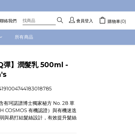
聯絡我們
會員登入
購物車(0)
所有商品
立即購買
彈】潤髮乳 500ml -
's
91004744183018785
有珂諾譜博士獨家秘方 No. 28 草
IH COSMOS 有機認證）與有機迷迭
弱與易打結髮絲設計，有效提升髮絲