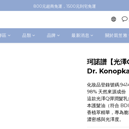
加入會員即送100元購物金，推薦好友，再送購物金
800元超商免運，1500元到宅免運
加入會員即送100元購物金，推薦好友，再送購物金
專區
品類
品牌
最新消息
關於凱笠雅
珂諾譜【光澤Q
Dr. Konopka
化妝品登錄號碼:94141
98% 天然來源成份
這款光澤Q彈潤髮乳含
本護髮油（符合 BD
香植萃精華，專為脆
濃密感與光澤度。