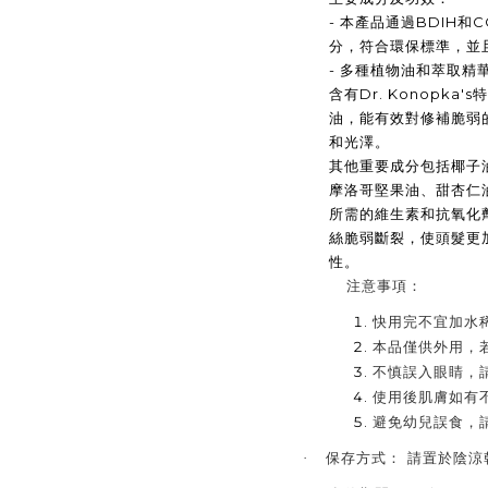
- 本產品通過BDIH
分，符合環保標準，並
- 多種植物油和萃取精
含有Dr. Konopk
油，能有效對修補脆弱
和光澤。
其他重要成分包括椰子
摩洛哥堅果油、甜杏仁
所需的維生素和抗氧化
絲脆弱斷裂，使頭髮更
性。
注意事項：
快用完不宜加水
本品僅供外用，
不慎誤入眼睛，
使用後肌膚如有
避免幼兒誤食，
·
保存方式：
請置於陰涼