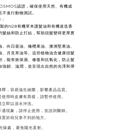
和COSMOS認證，確保使用天然、有機成
且不進行動物測試。
華：
a's特製的N28有機草本護髮油和有機迷迭香
的髮絲和防止打結，幫助頭髮變得更厚實
油、向日葵油、橄欖果油、澳洲堅果油、
油、月見草油等。這些植物油含健康頭髮
劑，能有效保濕、修復和抗氧化，防止髮
加強韌、滋潤，並呈現出自然的光澤和彈
稀釋，容易滋生細菌，影響產品品質
。
若使用時皮膚有異樣，請暫停使用。
請立即以清水沖洗。
不適現象，請停止使用，並諮詢醫師。
請置於幼兒拿不到的地方。
乾燥處，避免陽光直射。