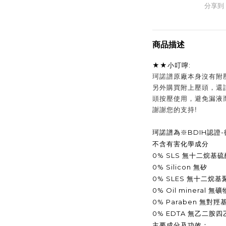
分享到
商品描述
★★小叮嚀:
珂諾譜原廠本身沒有附
另外購買附上壓頭，還
頭按壓使用，避免漏液
謝謝您的支持!
BDIH
-
珂諾譜為
※
認證
不含有害化學成分
0% SLS
無十二烷基硫
0% Silicon
無矽
0% SLES
無十二烷基
0% Oil mineral
無礦
0% Paraben
無對羥
0% EDTA
無乙二胺四
主要成分及功效：