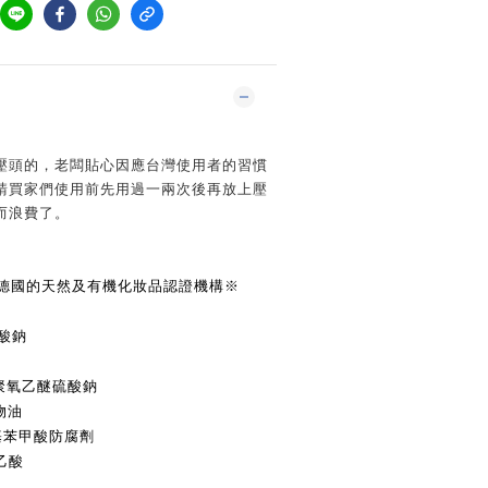
壓頭的，老闆貼心因應台灣使用者的習慣
請買家們使用前先用過一兩次後再放上壓
而浪費了。
德國的天然及有機化妝品認證機構
※
酸鈉
聚氧乙醚硫酸鈉
物油
基苯甲酸防腐劑
乙酸