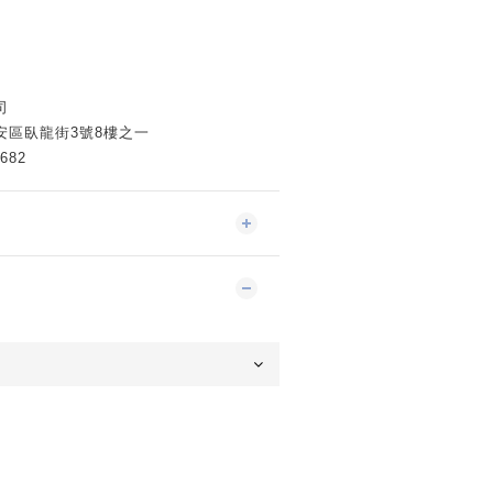
司
安區臥龍街
3
號
8
樓之一
0682