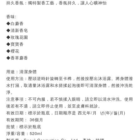
持久香氛：獨特製香工藝，香氛持久，讓人心曠神怡
香味:
◆白麝香
◆清新香皂
◆玫瑰花園
◆寶寶香
◆櫻花
◆香草麝香
用途：清潔身體
使用方法：壓頭逆時針旋轉至卡榫，然後按壓出沐浴露。將身體潑
水打濕，取適量沐浴露和水搓揉起泡後即可清潔身體，然後沖洗乾
淨。
注意事項：不可內服，若不慎揉入眼睛，請立即以清水沖洗。使用
後若有不適，請立即停止使用，並至皮膚科就診。
有效日期：標示於瓶底，日期顺序是 西元年/月 년(年)/월(月)
有效期間： 36個月
批號：標示於瓶底
淨重/容量：520ml