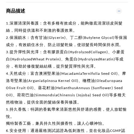
商品描述
深層清潔與養護：含有多種有效成分，能夠徹底清潔頭皮與髮
1.
絲，同時提供溫和不刺激的養護效果。
保濕鎖水：含有甘油
、丁二醇
等保濕
2.
(Glycerin)
(Butylene Glycol)
成分，有效鎖住水分、防止頭髮乾燥，使頭髮長時間保持水潤。
提升彈性與光澤：含有膠原蛋白
、小麥蛋
3.
(HydrolyzedCollagen)
白
、角蛋白
等成
(HydrolyzedWheat Protein)
(HydrolyzedKeratin)
分，有助於修復髮絲結構，提升髮質彈性與光澤。
天然成分：富含澳洲堅果油
、摩
4.
(MacadamiaTernifolia Seed Oil)
洛哥堅果油
、橄欖油
(ArganiaSpinosa Kernel Oil)
(OleaEuropaea
、葵花籽油
Olive Fruit Oil)
(HelianthusAnnuus (Sunflower) Seed
、荷荷巴油
等多種天
Oil)
(SimmondsiaChinensis (Jojoba) Seed Oil)
然植物油，提供全面的髮絲保養與修護。
持久香氛：特調的香氣帶來清新悠然與舒適的感覺，使人放鬆愉
5.
悅。
獨特製香工藝，兼具持久性與擴香性，讓人心曠神怡。
安全使用
：通過嚴格測試認證為低刺激性，並在化妝品
認
6.
CGMP