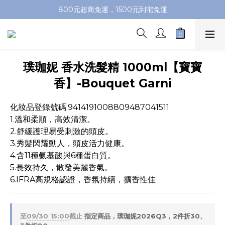
加入會員即送100元購物金，推薦好友，再送購物金
800元超商免運，1500元到宅免運
加入會員即送100元購物金，推薦好友，再送購物金
璞珈妮 香水洗髮精 1000ml【寶寶
香】-Bouquet Garni
化妝品登錄號碼:9414191008809487041511
1.溫和柔順，高效清潔。
2.舒緩護理易受刺激的頭皮。
3.秀髮閃耀動人，頭皮活力健康。
4.含11種氨基酸與6種蛋白質。
5.長效持久，散發美麗香氣。
6.IFRA高規格認證，香氛持續，擴香性佳
至
09/30 15:00
截止
指定商品，璞珈妮2026Q3，2件折30、