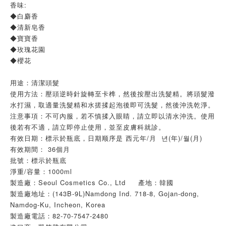
香味:
◆白麝香
◆清新皂香
◆寶寶香
◆玫瑰花園
◆櫻花
用途：清潔頭髮
使用方法：壓頭逆時針旋轉至卡榫，然後按壓出洗髮精。將頭髮潑
水打濕，取適量洗髮精和水搓揉起泡後即可洗髮，然後沖洗乾淨。
注意事項：不可內服，若不慎揉入眼睛，請立即以清水沖洗。使用
後若有不適，請立即停止使用，並至皮膚科就診。
有效日期：標示於瓶底，日期顺序是 西元年/月 년(年)/월(月)
有效期間： 36個月
批號：標示於瓶底
淨重/容量：1000ml
製造廠：Seoul Cosmetics Co., Ltd 產地：韓國
製造廠地址：(143B-9L)Namdong Ind. 718-8, Gojan-dong,
Namdog-Ku, Incheon, Korea
製造廠電話：82-70-7547-2480