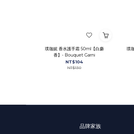
璞珈妮 香水護手霜 50ml【白麝
璞珈
香】- Bouquet Garni
NT$104
NT$130
品牌家族