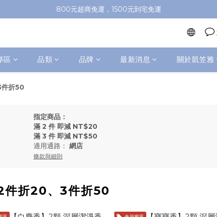
加入會員即送100元購物金，推薦好友，再送購物金
800元超商免運，1500元到宅免運
加入會員即送100元購物金，推薦好友，再送購物金
專區
品類
品牌
最新消息
關於凱笠雅
3件折50
指定商品：
滿 2 件 即減 NT$20
滿 3 件 即減 NT$50
適用通路：
網店
條款與細則
2件折20、3件折50
獨享
會員獨享