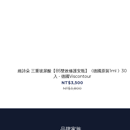
維詩朵 三重玻尿酸【B5雙效修護安瓶】《德國原裝1ml 》30
入 - 德國Viscontour
NT$3,500
NT$3,800
品牌家族