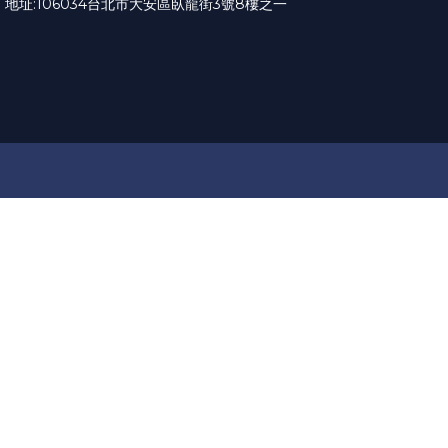
地址:
106034台北市大安區臥龍街3號8樓之一