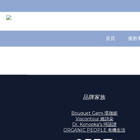
首頁
優惠
品牌家族
Bouquet Garni 璞珈妮
Viscontour 維詩朵
Dr. Konopka's 珂諾譜
ORGANIC PEOPLE 有機生活