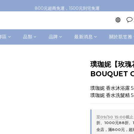
加入會員即送100元購物金，推薦好友，再送購物金
800元超商免運，1500元到宅免運
加入會員即送100元購物金，推薦好友，再送購物金
專區
品類
品牌
最新消息
關於凱笠雅
璞珈妮【玫瑰花
BOUQUET 
璞珈妮 香水沐浴露 5
璞珈妮 香水洗髮精 5
至
09/30 15:00
截止
折、1000元88折、1
全店，滿800元，超