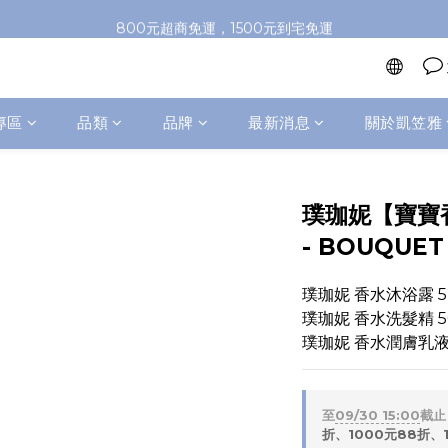
加入會員即送100元購物金，推薦好友，再送購物金
800元超商免運，1500元到宅免運
加入會員即送100元購物金，推薦好友，再送購物金
專區
品類
品牌
最新消息
關於凱笠雅
璞珈妮【寶寶
- BOUQUET
璞珈妮 香水沐浴露 5
璞珈妮 香水洗髮精 50
璞珈妮 香水潤膚乳液 
至
09/30 15:00
截止
折、1000元88折、1